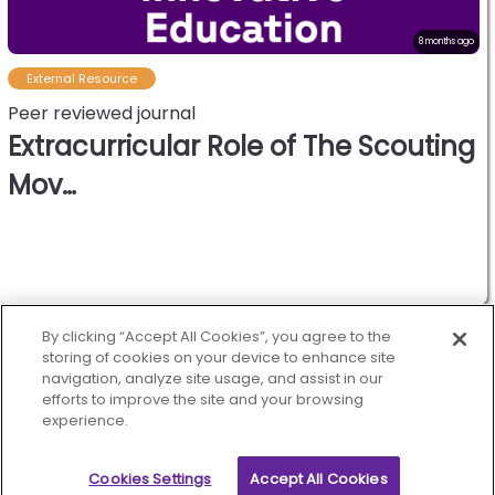
8 months ago
External Resource
Peer reviewed journal
Extracurricular Role of The Scouting
Mov…
World oranization of the
scout movement.
By clicking “Accept All Cookies”, you agree to the
storing of cookies on your device to enhance site
navigation, analyze site usage, and assist in our
efforts to improve the site and your browsing
experience.
Scout.org
Treehouse
Privacy
Cookies policy
Help
Status
Contact
Get the newsletter
Cookies Settings
Accept All Cookies