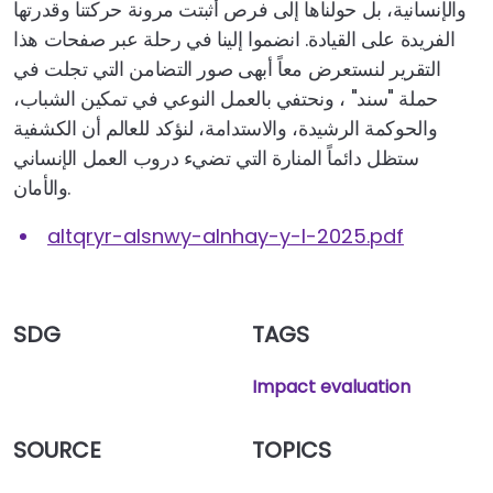
والإنسانية، بل حولناها إلى فرص أثبتت مرونة حركتنا وقدرتها
الفريدة على القيادة. انضموا إلينا في رحلة عبر صفحات هذا
التقرير لنستعرض معاً أبهى صور التضامن التي تجلت في
حملة "سند" ، ونحتفي بالعمل النوعي في تمكين الشباب،
والحوكمة الرشيدة، والاستدامة، لنؤكد للعالم أن الكشفية
ستظل دائماً المنارة التي تضيء دروب العمل الإنساني
والأمان.
altqryr-alsnwy-alnhay-y-l-2025.pdf
SDG
TAGS
Impact evaluation
SOURCE
TOPICS